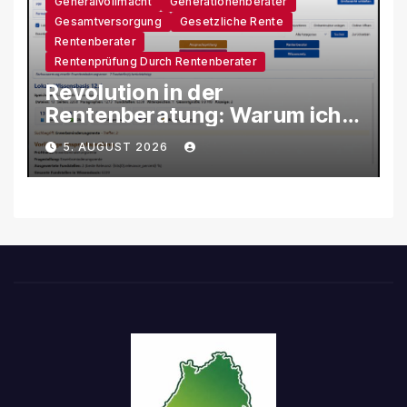
Generalvollmacht
Generationenberater
Gesamtversorgung
Gesetzliche Rente
Rentenberater
Rentenprüfung Durch Rentenberater
Revolution in der
Rentenberatung: Warum ich
eine eigene KI-Software
5. AUGUST 2026
entwickle