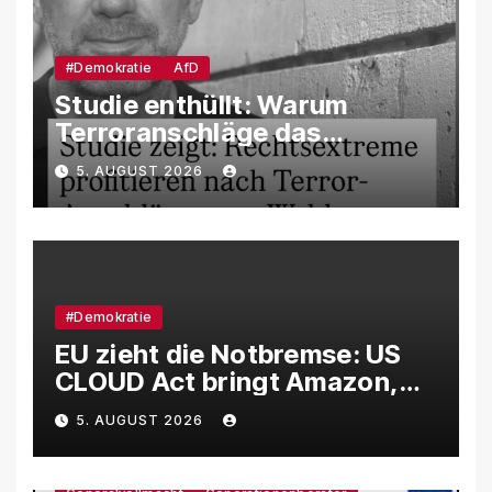
#Demokratie
AfD
Studie enthüllt: Warum
Terroranschläge das
Wahlverhalten verändern –
5. AUGUST 2026
und weshalb die AfD davon
besonders profitiert
#Demokratie
EU zieht die Notbremse: US
CLOUD Act bringt Amazon,
Google und Microsoft massiv
5. AUGUST 2026
unter Druck