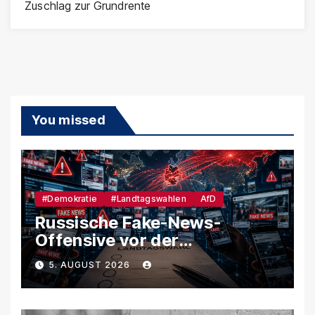
Zuschlag zur Grundrente
You missed
#Demokratie
#Landtagswahlen
AfD
Russische Fake-News-
Offensive vor der
Landtagswahl – So soll
5. AUGUST 2026
unsere Demokratie
manipuliert werden