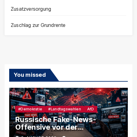
Zusatzversorgung
Zuschlag zur Grundrente
You missed
#Demokratie
#Landtagswahlen
AfD
Russische Fake-News-
Offensive vor der
Landtagswahl – So soll