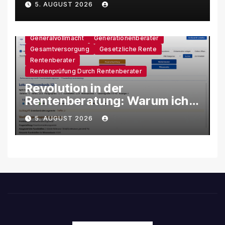
5. AUGUST 2026
unter Druck
Generalvollmacht
Generationenberater
Gesamtversorgung
Gesetzliche Rente
Rentenberater
Rentenprüfung Durch Rentenberater
Revolution in der
Rentenberatung: Warum ich
eine eigene KI-Software
5. AUGUST 2026
entwickle