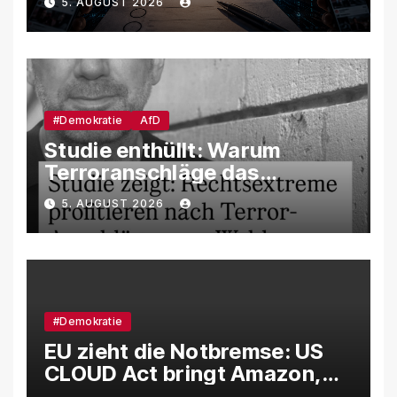
5. AUGUST 2026
unsere Demokratie
manipuliert werden
#Demokratie
AfD
Studie enthüllt: Warum
Terroranschläge das
Wahlverhalten verändern –
5. AUGUST 2026
und weshalb die AfD davon
besonders profitiert
#Demokratie
EU zieht die Notbremse: US
CLOUD Act bringt Amazon,
Google und Microsoft massiv