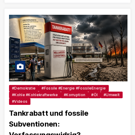
#Demokratie
#Fossile #Energie #FossileEnergie
#Kohle #Kohlekraftwerke
#Korruption
#Öl
#Umwelt
#Videos
Tankrabatt und fossile
Subventionen:
Verfassungswidrig?