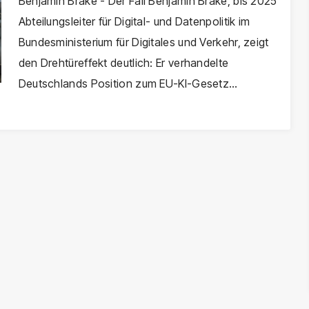
Abteilungsleiter der Ministerien
Benjamin Brake - Der Fall Benjamin Brake, bis 2025
Abteilungsleiter für Digital- und Datenpolitik im
braucht
Bundesministerium für Digitales und Verkehr, zeigt
den Drehtüreffekt deutlich: Er verhandelte
Deutschlands Position zum EU-KI-Gesetz…