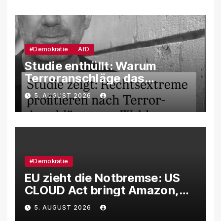
manipuliert werden
#Demokratie
AfD
Studie enthüllt: Warum
Terroranschläge das
Wahlverhalten verändern –
5. AUGUST 2026
und weshalb die AfD davon
besonders profitiert
#Demokratie
EU zieht die Notbremse: US
CLOUD Act bringt Amazon,
Google und Microsoft massiv
5. AUGUST 2026
unter Druck