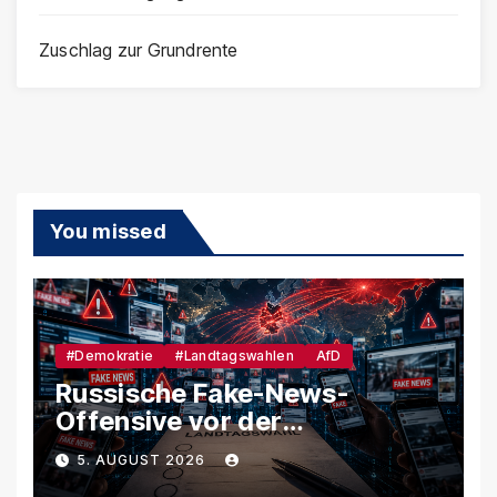
Zuschlag zur Grundrente
You missed
#Demokratie
#Landtagswahlen
AfD
Russische Fake-News-
Offensive vor der
Landtagswahl – So soll
5. AUGUST 2026
unsere Demokratie