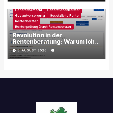
Generalvollmacht
Generationenberater
Gesamtversorgung
Gesetzliche Rente
Rentenberater
Rentenprüfung Durch Rentenberater
Revolution in der
Rentenberatung: Warum ich
eine eigene KI-Software
5. AUGUST 2026
entwickle