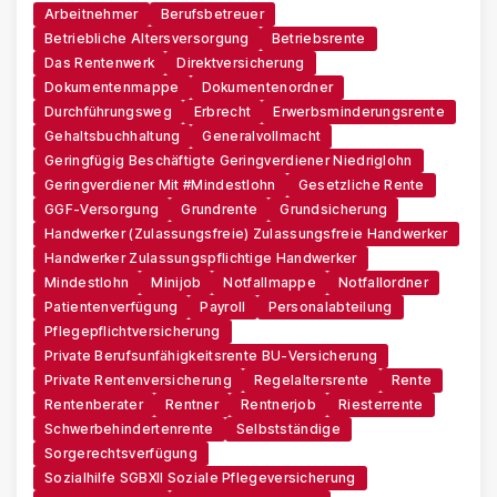
Arbeitnehmer
Berufsbetreuer
Betriebliche Altersversorgung
Betriebsrente
Das Rentenwerk
Direktversicherung
Dokumentenmappe
Dokumentenordner
Durchführungsweg
Erbrecht
Erwerbsminderungsrente
Gehaltsbuchhaltung
Generalvollmacht
Geringfügig Beschäftigte Geringverdiener Niedriglohn
Geringverdiener Mit #Mindestlohn
Gesetzliche Rente
GGF-Versorgung
Grundrente
Grundsicherung
Handwerker (zulassungsfreie) Zulassungsfreie Handwerker
Handwerker Zulassungspflichtige Handwerker
Mindestlohn
Minijob
Notfallmappe
Notfallordner
Patientenverfügung
Payroll
Personalabteilung
Pflegepflichtversicherung
Private Berufsunfähigkeitsrente BU-Versicherung
Private Rentenversicherung
Regelaltersrente
Rente
Rentenberater
Rentner
Rentnerjob
Riesterrente
Schwerbehindertenrente
Selbstständige
Sorgerechtsverfügung
Sozialhilfe SGBXII Soziale Pflegeversicherung