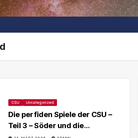
nd
CSU
Uncategorized
Die perfiden Spiele der CSU –
Teil 3 – Söder und die
Zuckerlobby Butterlobby