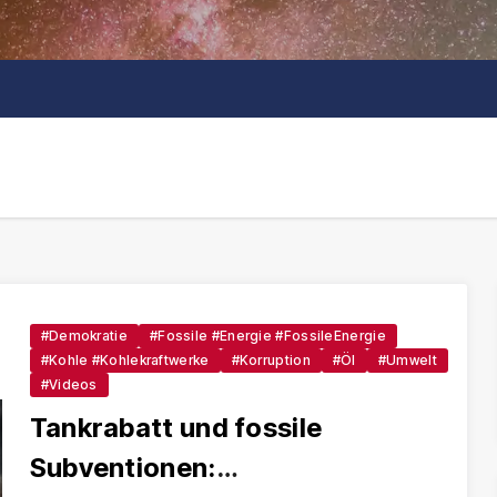
#Demokratie
#Fossile #Energie #FossileEnergie
#Kohle #Kohlekraftwerke
#Korruption
#Öl
#Umwelt
#Videos
Tankrabatt und fossile
Subventionen: