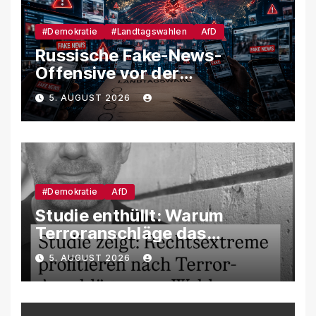
#Demokratie
#Landtagswahlen
AfD
Russische Fake-News-
Offensive vor der
Landtagswahl – So soll
5. AUGUST 2026
unsere Demokratie
manipuliert werden
#Demokratie
AfD
Studie enthüllt: Warum
Terroranschläge das
Wahlverhalten verändern –
5. AUGUST 2026
und weshalb die AfD davon
besonders profitiert