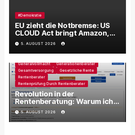
#Demokratie
EU zieht die Notbremse: US
CLOUD Act bringt Amazon,
Google und Microsoft massiv
5. AUGUST 2026
unter Druck
Generalvollmacht
Generationenberater
Gesamtversorgung
Gesetzliche Rente
Rentenberater
Rentenprüfung Durch Rentenberater
Revolution in der
Rentenberatung: Warum ich
eine eigene KI-Software
5. AUGUST 2026
entwickle