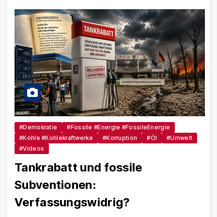
#Demokratie
#Fossile #Energie #FossileEnergie
#Kohle #Kohlekraftwerke
#Korruption
#Öl
#Umwelt
#Videos
Tankrabatt und fossile
Subventionen:
Verfassungswidrig?