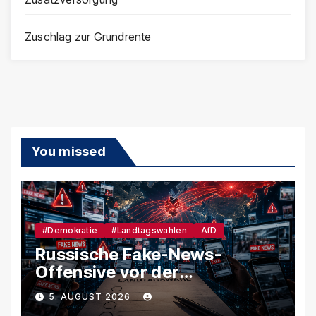
Zuschlag zur Grundrente
You missed
#Demokratie
#Landtagswahlen
AfD
Russische Fake-News-
Offensive vor der
Landtagswahl – So soll
5. AUGUST 2026
unsere Demokratie