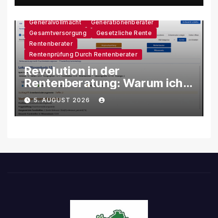
Generalvollmacht
Generationenberater
Gesamtversorgung
Gesetzliche Rente
Rentenberater
Rentenprüfung Durch Rentenberater
Revolution in der
Rentenberatung: Warum ich
eine eigene KI-Software
5. AUGUST 2026
entwickle