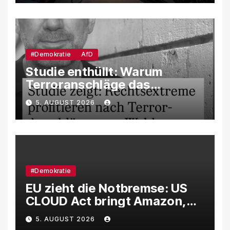
manipuliert werden
#Demokratie
AfD
Studie enthüllt: Warum
Terroranschläge das
Wahlverhalten verändern –
5. AUGUST 2026
und weshalb die AfD davon
besonders profitiert
#Demokratie
EU zieht die Notbremse: US
CLOUD Act bringt Amazon,
Google und Microsoft massiv
5. AUGUST 2026
unter Druck