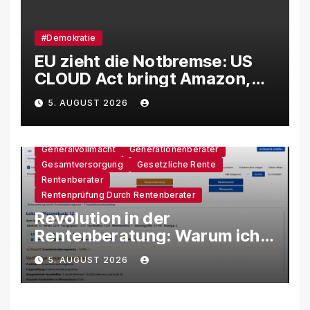
#Demokratie
EU zieht die Notbremse: US
CLOUD Act bringt Amazon,
Google und Microsoft massiv
5. AUGUST 2026
unter Druck
Generalvollmacht
Generationenberater
Gesamtversorgung
Gesetzliche Rente
Rentenberater
Rentenprüfung Durch Rentenberater
Revolution in der
Rentenberatung: Warum ich
eine eigene KI-Software
5. AUGUST 2026
entwickle