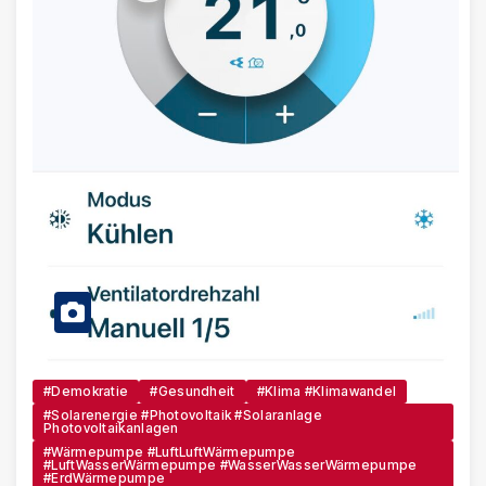
#Demokratie
#Gesundheit
#Klima #Klimawandel
#Solarenergie #Photovoltaik #Solaranlage
Photovoltaikanlagen
#Wärmepumpe #LuftLuftWärmepumpe
#LuftWasserWärmepumpe #WasserWasserWärmepumpe
#ErdWärmepumpe