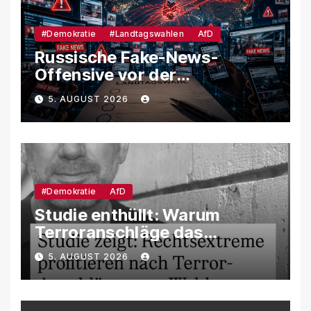
#Demokratie
#Landtagswahlen
AfD
Russische Fake-News-
Offensive vor der
Landtagswahl – So soll
5. AUGUST 2026
unsere Demokratie
manipuliert werden
#Demokratie
AfD
Studie enthüllt: Warum
Terroranschläge das
Wahlverhalten verändern –
5. AUGUST 2026
und weshalb die AfD davon
besonders profitiert