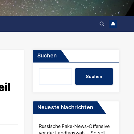
Suchen
e
Suchen
il
Neueste Nachrichten
Russische Fake-News-Offensive
vor der Landtagswahl – So soll