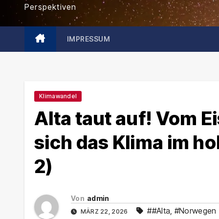
Perspektiven
IMPRESSUM
Klimawandel
Alta taut auf! Vom E
sich das Klima im ho
2)
Von
admin
##Alta
,
#Norwegen
MÄRZ 22, 2026